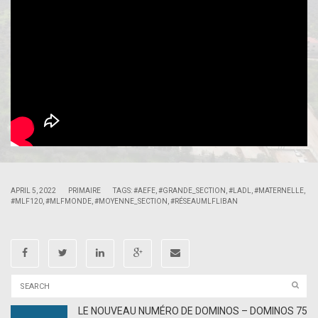
|
|
APRIL 5, 2022
PRIMAIRE
TAGS:
#AEFE
,
#GRANDE_SECTION
,
#LADL
,
#MATERNELLE
,
#MLF120
,
#MLFMONDE
,
#MOYENNE_SECTION
,
#RÉSEAUMLFLIBAN
LE NOUVEAU NUMÉRO DE DOMINOS – DOMINOS 75