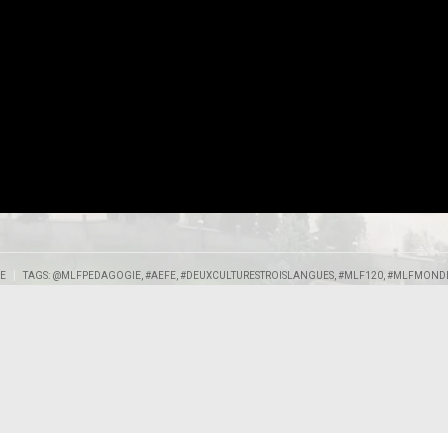
|
DE
TAGS:
@MLFPEDAGOGIE
,
#AEFE
,
#DEUXCULTURESTROISLANGUES
,
#MLF120
,
#MLFMOND