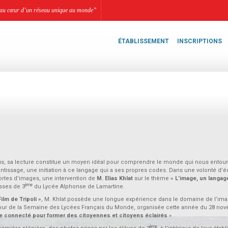
li, au cœur d’un réseau unique au monde”
ÉTABLISSEMENT
INSCRIPTIONS
ous, sa lecture constitue un moyen idéal pour comprendre le monde qui nous entour
tissage, une initiation à ce langage qui a ses propres codes. Dans une volonté d’é
ortes d’images, une intervention de
M. Elias Khlat
sur le thème
« L’image, un langag
ème
sses de 3
du Lycée Alphonse de Lamartine.
ilm de Tripoli »
, M. Khlat possède une longue expérience dans le domaine de l’ima
 autour de la Semaine des Lycées Français du Monde, organisée cette année du 28 no
 connecté pour former des citoyennes et citoyens éclairés
»
ème