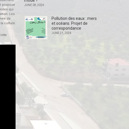
mode ?
blissement
té proposé
JUNE 28, 2024
gendes qui
ation. Les
Pollution des eaux : mers
inée de
et océans. Projet de
la culture
correspondance
JUNE 21, 2024
cette