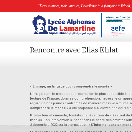
“Deux cultures, trois langues, l’excellence à la française à Tripo
Rencontre avec Elias Khlat
« L’image, un langage pour comprendre le monde »
L’image étant le mode de représentation le plus accessible à t
lecture de l’image, donc sa compréhension, nécessite un appren
regard de nos jeunes confrontés de manière massive à toutes s
comprendre le monde »
a été proposée aux élèves des deux cla
Producteur
et
cinéaste
,
fondateur
et
directeur du « Festival du F
médias. Son intervention s’inscrit dans le cadre des activités
3 décembre 2022 sur la thématique : «
S’informer dans un monde