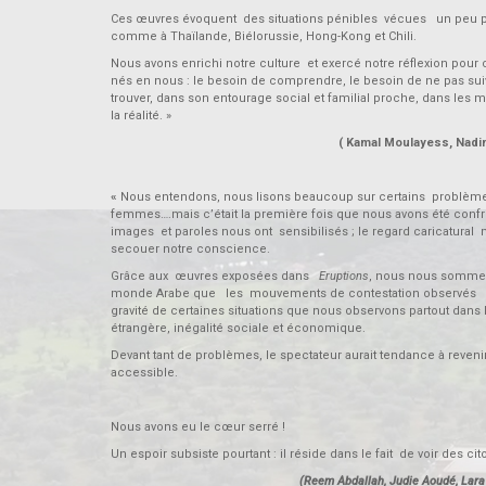
Ces œuvres évoquent des situations pénibles vécues un peu pa
comme à Thaïlande, Biélorussie, Hong-Kong et Chili.
Nous avons enrichi notre culture et exercé notre réflexion pour 
nés en nous : le besoin de comprendre, le besoin de ne pas suiv
trouver, dans son entourage social et familial proche, dans les m
la réalité. »
( Kamal Moulayess, Nadim Farah, R
«
Nous entendons, nous lisons beaucoup sur certains problèmes
femmes….mais c’était la première fois que nous avons été confr
images et paroles nous ont sensibilisés ; le regard caricatural mon
secouer notre conscience.
Grâce aux œuvres exposées dans
Eruptions
, nous nous sommes 
monde Arabe que les mouvements de contestation observés aill
gravité de certaines situations que nous observons partout dan
étrangère, inégalité sociale et économique.
Devant tant de problèmes, le spectateur aurait tendance à reveni
accessible.
Nous avons eu le cœur serré !
Un espoir subsiste pourtant : il réside dans le fait de voir des c
(Reem Abdallah, Judie Aoudé, Lara S