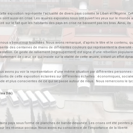
Cette exposition représente l’actualité de divers pays comme le Liban et l’Algérie. Cet
qui sont aussi en crise. Les œuvres exposées nous ont ouvert les yeux sur le monde 
é sur le fait que les habitants des pays en crise ne baissent pas les bras. Ainsi, ils
o nous a beaucoup touchées. Nous avons remarqué, d’après le titre et le contenu, qu
présente des centaines de mains de différentes couleurs qui représentent la diversité
estation. Ce geste de ralliement (regroupement) est signe d’une rébellion populair
 battement de cœur, ce qui insiste sur la vitalité de cette œuvre, créant un effet dyn
ous avons pu voir la représentation d’une même situation par différentes personnes 
ortis de cette exposition éclairées sur différentes échelles : économiques, sociale
e et plus conscientes de ce qui se passe autour de nous. Nous remercions le ly
 Dib)
certains pays sous forme de planches de bande-dessinée. Les crises ont été peintes 
 sur les réseaux sociaux. Nous avons eu conscience de l’importance de la liberté.