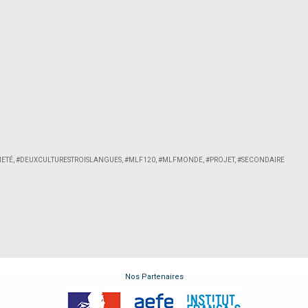
NETÉ
,
#DEUXCULTURESTROISLANGUES
,
#MLF120
,
#MLFMONDE
,
#PROJET
,
#SECONDAIRE
Nos Partenaires