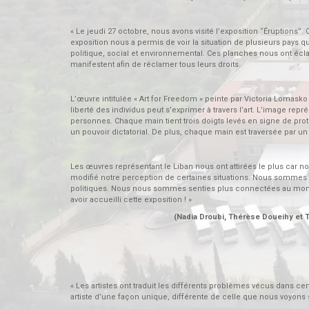
« Le jeudi 27 octobre, nous avons visité l’exposition “Éruptions”. 
exposition nous a permis de voir la situation de plusieurs pays 
politique, social et environnemental. Ces planches nous ont éclair
manifestent afin de réclamer tous leurs droits.
L’œuvre intitulée « Art for Freedom » peinte par Victoria Lomask
liberté des individus peut s’exprimer à travers l’art. L’image re
personnes. Chaque main tient trois doigts levés en signe de prot
un pouvoir dictatorial. De plus, chaque main est traversée par un
Les œuvres représentant le Liban nous ont attirées le plus car n
modifié notre perception de certaines situations. Nous sommes s
politiques. Nous nous sommes senties plus connectées au mond
avoir accueilli cette exposition ! »
(Nadia Droubi, Thérèse Doueihy et Tina
« Les artistes ont traduit les différents problèmes vécus dans 
artiste d’une façon unique, différente de celle que nous voyons