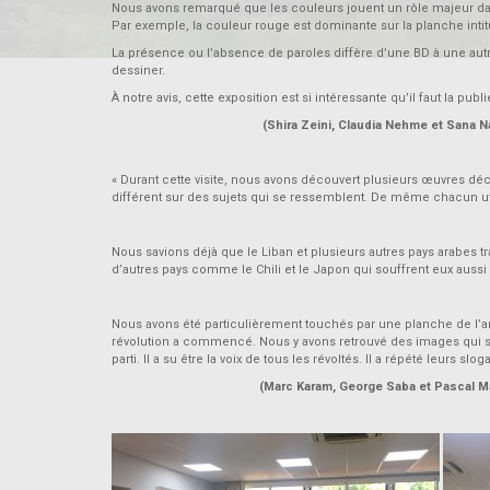
Nous avons remarqué que les couleurs jouent un rôle majeur dans
Par exemple, la couleur rouge est dominante sur la planche inti
La présence ou l’absence de paroles diffère d’une BD à une autre
dessiner.
À notre avis, cette exposition est si intéressante qu’il faut la pub
(Shira Zeini, Claudia Nehme et Sana Najj
« Durant cette visite, nous avons découvert plusieurs œuvres décr
différent sur des sujets qui se ressemblent. De même chacun ut
Nous savions déjà que le Liban et plusieurs autres pays arabes t
d’autres pays comme le Chili et le Japon qui souffrent eux aussi
Nous avons été particulièrement touchés par une planche de l’art
révolution a commencé. Nous y avons retrouvé des images qui sont
parti. Il a su être la voix de tous les révoltés. Il a répété leurs s
(Marc Karam, George Saba et Pascal Mas