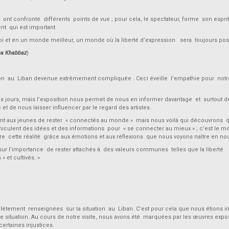
t ont confronté différents points de vue ; pour cela, le spectateur, forme son espri
nt qui est important.
n soi et en un monde meilleur, un monde où la liberté d’expression sera toujours poss
ina Khabbaz
)
ituation au Liban devenue extrêmement compliquée . Ceci éveille l’empathie pour not
s jours, mais l’exposition nous permet de nous en informer davantage et surtout d
t de nous laisser influencer par le regard des artistes.
ent aux jeunes de rester « connectés au monde » mais nous voilà qui découvrons 
iculent des idées et des informations pour « se connecter au mieux » ; c’est le m
e cette réalité grâce aux émotions et aux réflexions que nous voyons naître en no
té, sur l’importance de rester attachés à des valeurs communes telles que la liberté
» et cultivés. »
lètement renseignées sur la situation au Liban. C’est pour cela que nous étions i
ette situation. Au cours de notre visite, nous avons été marquées par les œuvres exp
certaines injustices.