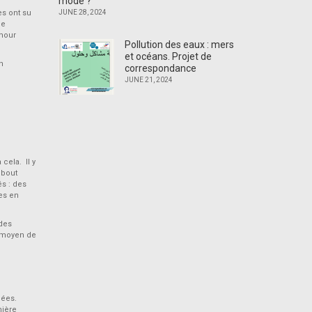
mode ?
es ont su
JUNE 28, 2024
de
umour
Pollution des eaux : mers
et océans. Projet de
n
correspondance
JUNE 21, 2024
cela. Il y
 bout
és : des
es en
 des
e moyen de
uées.
nière