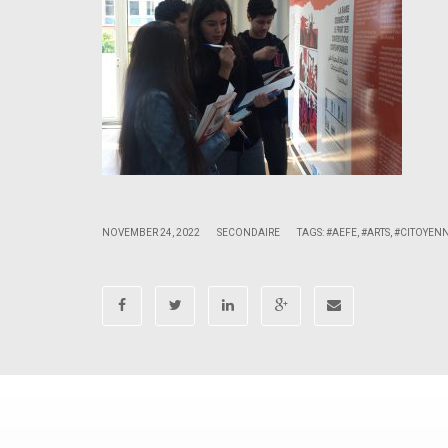
|
|
NOVEMBER 24, 2022
SECONDAIRE
TAGS:
#AEFE
,
#ARTS
,
#CITOYEN