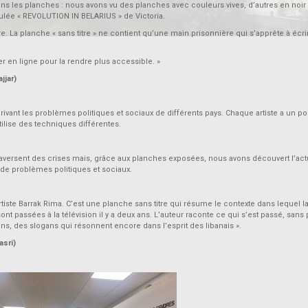
 les planches : nous avons vu des planches avec couleurs vives, d’autres en noir 
tulée « REVOLUTION IN BELARIUS » de Victoria.
. La planche « sans titre » ne contient qu’une main prisonnière qui s’apprête à écri
lier en ligne pour la rendre plus accessible. »
ar)
ivant les problèmes politiques et sociaux de différents pays. Chaque artiste a un po
ilise des techniques différentes.
raversent des crises mais, grâce aux planches exposées, nous avons découvert l’actu
 de problèmes politiques et sociaux.
iste Barrak Rima. C’est une planche sans titre qui résume le contexte dans lequel l
 passées à la télévision il y a deux ans. L’auteur raconte ce qui s’est passé, sans
logans, des slogans qui résonnent encore dans l’esprit des libanais ».
ri)