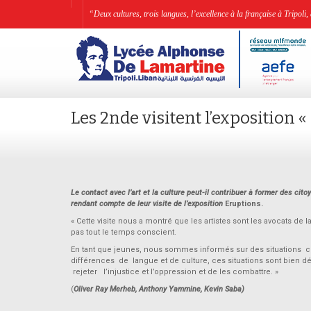
“Deux cultures, trois langues, l’excellence à la française à Tripo
Les 2nde visitent l’exposition «
Le contact avec l’art et la culture peut-il contribuer à former des cit
rendant compte de leur visite de l’exposition
Eruptions.
« Cette visite nous a montré que les artistes sont les avocats de 
pas tout le temps conscient.
En tant que jeunes, nous sommes informés sur des situations 
différences de langue et de culture, ces situations sont bien déc
rejeter l’injustice et l’oppression et de les combattre. »
(
Oliver Ray Merheb, Anthony Yammine, Kevin Saba)