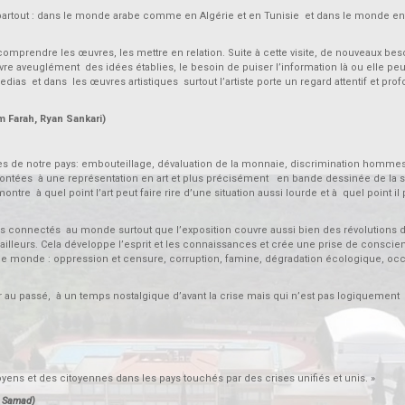
rtout : dans le monde arabe comme en Algérie et en Tunisie et dans le monde ent
comprendre les œuvres, les mettre en relation. Suite à cette visite, de nouveaux bes
re aveuglément des idées établies, le besoin de puiser l’information là ou elle peu
edias et dans les œuvres artistiques surtout l’artiste porte un regard attentif et pr
yan Sankari)
 de notre pays: embouteillage, dévaluation de la monnaie, discrimination hommes
ontées à une représentation en art et plus précisément en bande dessinée de la si
tre à quel point l’art peut faire rire d’une situation aussi lourde et à quel point il
connectés au monde surtout que l’exposition couvre aussi bien des révolutions d
eurs. Cela développe l’esprit et les connaissances et crée une prise de conscie
s le monde : oppression et censure, corruption, famine, dégradation écologique, oc
r au passé, à un temps nostalgique d’avant la crise mais qui n’est pas logiquement
itoyens et des citoyennes dans les pays touchés par des crises unifiés et unis. »
amad)