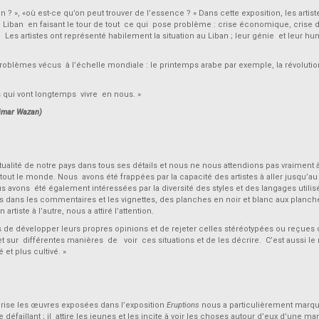
pain ? », «où est-ce qu’on peut trouver de l’essence ? » Dans cette exposition, les artist
au Liban en faisant le tour de tout ce qui pose problème : crise économique, crise 
 Les artistes ont représenté habilement la situation au Liban ; leur génie et leur h
problèmes vécus à l’échelle mondiale : le printemps arabe par exemple, la révolutio
rs qui vont longtemps vivre en nous. »
 Limar Wazan)
ualité de notre pays dans tous ses détails et nous ne nous attendions pas vraiment à 
out le monde. Nous avons été frappées par la capacité des artistes à aller jusqu’au
us avons été également intéressées par la diversité des styles et des langages utilis
ans les commentaires et les vignettes, des planches en noir et blanc aux planch
iste à l’autre, nous a attiré l’attention.
de développer leurs propres opinions et de rejeter celles stéréotypées ou reçues
et sur différentes manières de voir ces situations et de les décrire. C’est aussi l
et plus cultivé. »
térise les œuvres exposées dans l’exposition
Eruptions
nous a particulièrement marq
défaillant ; il attire les jeunes et les incite à voir les choses autour d’eux d’une ma