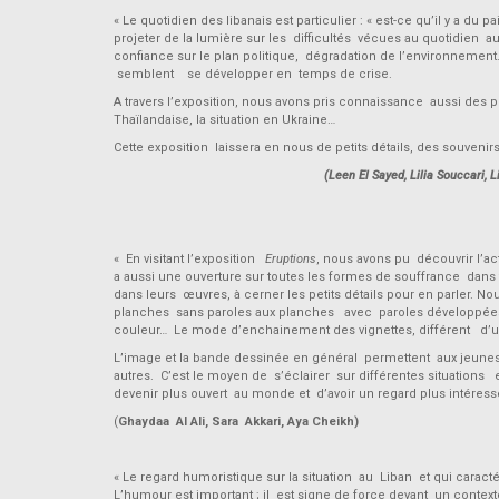
« Le quotidien des libanais est particulier : « est-ce qu’il y a du 
projeter de la lumière sur les difficultés vécues au quotidien 
confiance sur le plan politique, dégradation de l’environnement.
semblent se développer en temps de crise.
A travers l’exposition, nous avons pris connaissance aussi des 
Thaïlandaise, la situation en Ukraine…
Cette exposition laissera en nous de petits détails, des souveni
(Leen El Sayed, Lilia Souccari,
« En visitant l’exposition
Eruptions
, nous avons pu découvrir l’act
a aussi une ouverture sur toutes les formes de souffrance dans t
dans leurs œuvres, à cerner les petits détails pour en parler. No
planches sans paroles aux planches avec paroles développées d
couleur… Le mode d’enchainement des vignettes, différent d’un art
L’image et la bande dessinée en général permettent aux jeunes 
autres. C’est le moyen de s’éclairer sur différentes situations 
devenir plus ouvert au monde et d’avoir un regard plus intéressé 
(
Ghaydaa Al Ali, Sara Akkari, Aya Cheikh)
« Le regard humoristique sur la situation au Liban et qui carac
L’humour est important ; il est signe de force devant un contexte 