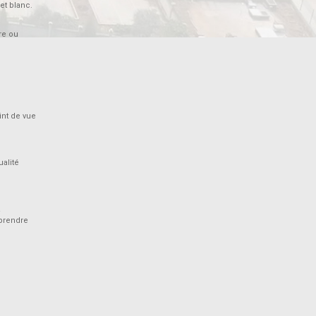
et blanc.
re ou
int de vue
alité
a
 prendre