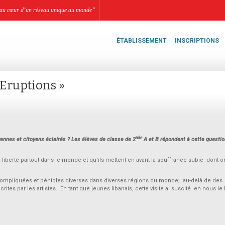
li, au cœur d’un réseau unique au monde”
ÉTABLISSEMENT
INSCRIPTIONS
 Eruptions »
nde
oyennes et citoyens éclairés ? Les élèves de classe de 2
A et B répondent à cette questio
la liberté partout dans le monde et qu’ils mettent en avant la souffrance subie dont o
compliquées et pénibles diverses dans diverses régions du monde; au-delà de des
rites par les artistes. En tant que jeunes libanais, cette visite a suscité en nous le