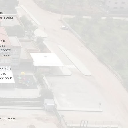
te
au niveau
e la
 des
e contre
amique.
ce qui a
s et
cée pour
par chaque