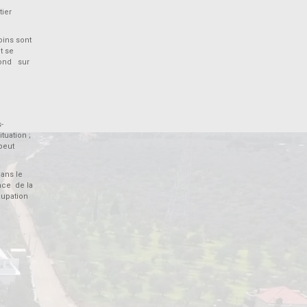
ier
oins sont
t se
ofond sur
-
tuation ;
 peut
ans le
nce de la
cupation