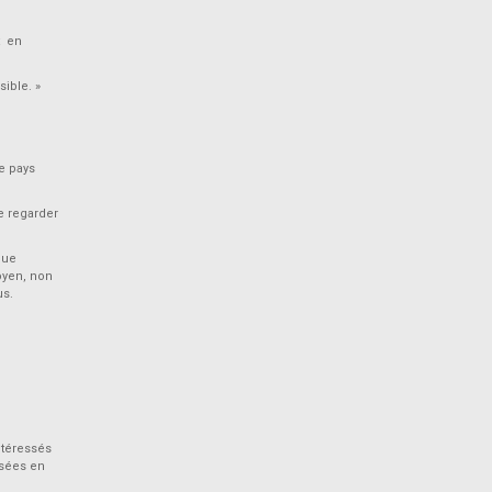
t en
ible. »
re pays
e regarder
que
oyen, non
us.
ntéressés
osées en