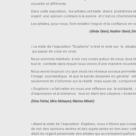
nouvelle et différente.
Dans cette exposition, les artistes ont traité divers problèmes e
voyant une opinion contraire à la sienne et c’est ce chemineme
Les artistes, pour nous, font renaître l’espoir et la confiance e
(
Ghida Obeid, Nadine Obeid, D
« La visite de l’exposition “Eruptions” a levé le voile sur la s
qui passe de crise en crise.
Nous sommes habitués à voir ces crises autour de nous, tous le
tout le contexte dans lequel nous vivons d’une manière nouvelle e
Nous avons toujours cru que seuls les réseaux sociaux permett
l’image journalistique et que la bande dessinée en général véh
seulement de s’informer sur la réalité mais aussi de comprendr
« Eruptions » a fait naître en nous une réflexion sur la solidari
d’expression et la tolérance tout en étant des citoyens « éclairés 
(Dina Fattal, Mira Mobayed, Marina Mikati)
« Avant la visite de l’exposition
Eruptions
, nous n’étions pas comp
de voir des opinions variées et des sujets variés en lien avec c
dépit du regard pessimiste des artistes qui accentuaient parfois 