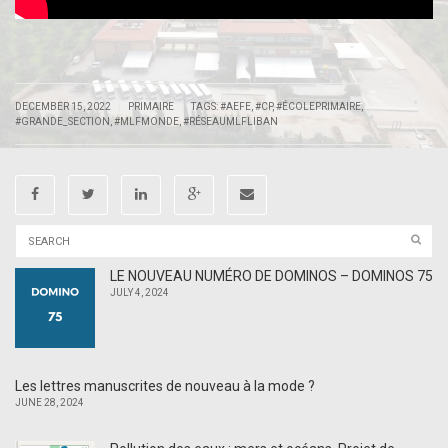
|
|
DECEMBER 15, 2022
PRIMAIRE
TAGS:
#AEFE
,
#CP
,
#ÉCOLEPRIMAIRE
,
#GRANDE_SECTION
,
#MLFMONDE
,
#RÉSEAUMLFLIBAN
LE NOUVEAU NUMÉRO DE DOMINOS – DOMINOS 75
JULY 4, 2024
Les lettres manuscrites de nouveau à la mode ?
JUNE 28, 2024