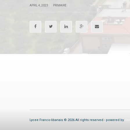
|
|
APRIL 4, 2023
PRIMAIRE
Lycee Franco-libanais © 2026 All rights reserved - powered by
Com