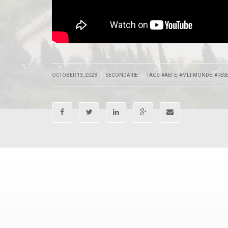
|
|
OCTOBER 13, 2023
SECONDAIRE
TAGS:
#AEFE
,
#MLFMONDE
,
#RÉS