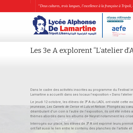
“Deux cultures, trois langues, l’excellence à la française à Tripo
Les 3e A explorent “L’atelier d’
Dans le cadre des activités inscrites au programme du Festival in
Lamartine a accueilli dans ses locaux l’exposition « Dans l’atelier 
e
Le jeudi 12 octobre, les élèves de 3
A du LADL ont visité cette e
jeunesse,
Les Carnets de Cerise
et
Lulu et Nelson
. Plongés au cœur 
déambulant d’un coin à l’autre de l’exposition, ils ont été initiés
thèmes abordés dans les albums de Neyret notamment les crises po
e
Interrogés sur place, les élèves de 3
A ont exprimé leurs premièr
ont fait aussi le lien entre le contenu des planches de l’artiste e