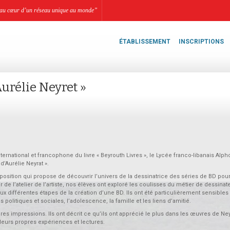
li, au cœur d’un réseau unique au monde”
ÉTABLISSEMENT
INSCRIPTIONS
Aurélie Neyret »
ternational et francophone du livre « Beyrouth Livres », le Lycée franco-libanais Alp
d’Aurélie Neyrat ».
xposition qui propose de découvrir l’univers de la dessinatrice des séries de BD pour
de l’atelier de l’artiste, nos élèves ont exploré les coulisses du métier de dessinate
 aux différentes étapes de la création d’une BD. Ils ont été particulièrement sensibles
litiques et sociales, l’adolescence, la famille et les liens d’amitié.
es impressions. Ils ont décrit ce qu’ils ont apprécié le plus dans les œuvres de Neyr
t leurs propres expériences et lectures.