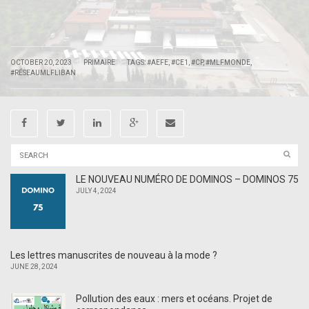
|
|
OCTOBER 20, 2023
PRIMAIRE
TAGS:
#AEFE
,
#CE1
,
#CP
,
#MLFMONDE
,
#RÉSEAUMLFLIBAN
LE NOUVEAU NUMÉRO DE DOMINOS – DOMINOS 75
JULY 4, 2024
Les lettres manuscrites de nouveau à la mode ?
JUNE 28, 2024
Pollution des eaux : mers et océans. Projet de