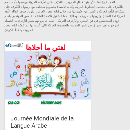
الجميلة وغِناها نذكُر مِنها: قطار الحروف ، التّعرّف على الأرقام العربيّة ورسمها بأجسادهم
،التّعرّف على مختلف الخطوط العربيّة وكتابة الأسماء بخطوطٍ مختلفة مع تزيينها ، التّعّرف على
مميّزات اللّغة العربيّة والتّعبير عن حبّهم لها من خلال كتابة بعض التّعابير، تلوين حرف الضّاد(اللّغة
العربيّة لغة الضّاد) وتزيينها بالحروف الهجائيّة . كما استقبل تلامذة الصّفّ الخامس المهندس باسم
زودة المتخصّص في فنّ العمارة والزّخرفة العربيّة ، حيث عرض لهم بعض الزّخرفات الجميلة
الموجودة في أسواق طرابلس القديمة والخطوط العربيّة التّي كُتبت بها ثم كيفيّة كتابة بعض
الحروف بالخطّ الكوفيّ .
Journée Mondiale de la
Langue Arabe