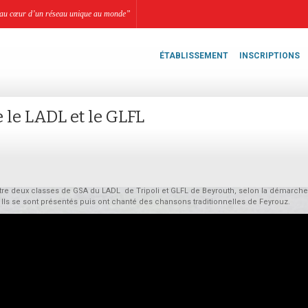
li, au cœur d’un réseau unique au monde”
ÉTABLISSEMENT
INSCRIPTIONS
 le LADL et le GLFL
tre deux classes de GSA du LADL de Tripoli et GLFL de Beyrouth, selon la démarche
 Ils se sont présentés puis ont chanté des chansons traditionnelles de Feyrouz.