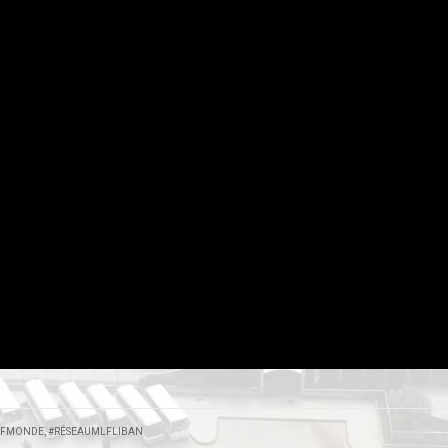
LFMONDE
,
#RÉSEAUMLFLIBAN