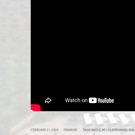
|
|
FEBRUARY 21, 2024
PRIMAIRE
TAGS:
#AEFE
,
#ÉCOLEPRIMAIRE
,
#M