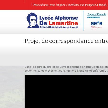
“Deux cultures, trois langues, l’excellence à la française à Tripo
Projet de correspondance entre
Dans le cadre du projet de Correspondance en langue arabe, en
actionnelle, les élèves ont échangé lors d’une visioconférence .