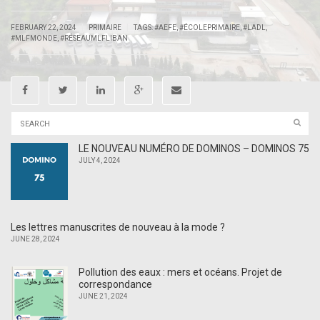
|
|
FEBRUARY 22, 2024
PRIMAIRE
TAGS:
#AEFE
,
#ÉCOLEPRIMAIRE
,
#LADL
,
#MLFMONDE
,
#RÉSEAUMLFLIBAN
LE NOUVEAU NUMÉRO DE DOMINOS – DOMINOS 75
JULY 4, 2024
Les lettres manuscrites de nouveau à la mode ?
JUNE 28, 2024
Pollution des eaux : mers et océans. Projet de
correspondance
JUNE 21, 2024