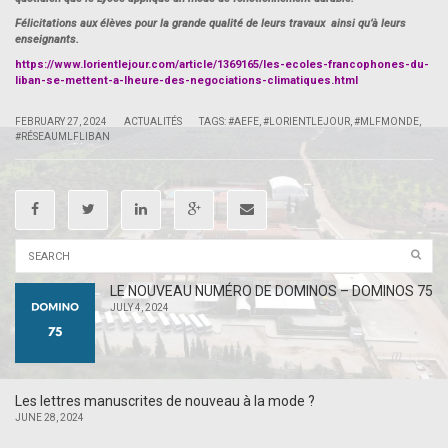
Félicitations aux élèves pour la grande qualité de leurs travaux ainsi qu’à leurs
enseignants.
https://www.lorientlejour.com/article/1369165/les-ecoles-francophones-du-
liban-se-mettent-a-lheure-des-negociations-climatiques.html
|
|
FEBRUARY 27, 2024
ACTUALITÉS
TAGS:
#AEFE
,
#LORIENTLEJOUR
,
#MLFMONDE
,
#RÉSEAUMLFLIBAN
LE NOUVEAU NUMÉRO DE DOMINOS – DOMINOS 75
JULY 4, 2024
Les lettres manuscrites de nouveau à la mode ?
JUNE 28, 2024