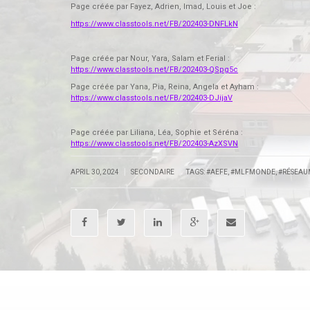
Page créée par Fayez, Adrien, Imad, Louis et Joe :
https://www.classtools.net/FB/202403-DNFLkN
Page créée par Nour, Yara, Salam et Ferial :
https://www.classtools.net/FB/202403-QSpg5c
Page créée par Yana, Pia, Reina, Angela et Ayham :
https://www.classtools.net/FB/202403-DJijaV
Page créée par Liliana, Léa, Sophie et Séréna :
https://www.classtools.net/FB/202403-AzXSVN
|
|
APRIL 30, 2024
SECONDAIRE
TAGS:
#AEFE
,
#MLFMONDE
,
#RÉSEAU