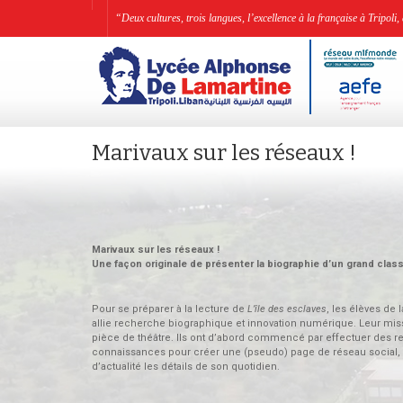
“Deux cultures, trois langues, l’excellence à la française à Tripo
Marivaux sur les réseaux !
Marivaux sur les réseaux !
Une façon originale de présenter la biographie d’un grand clas
Pour se préparer à la lecture de
L’île des esclaves
, les élèves de 
allie recherche biographique et innovation numérique. Leur mis
pièce de théâtre. Ils ont d’abord commencé par effectuer des rec
connaissances pour créer une (pseudo) page de réseau social, au
d’actualité les détails de son quotidien.