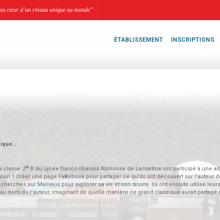
li, au cœur d’un réseau unique au monde”
ÉTABLISSEMENT
INSCRIPTIONS
sique…
de
la classe 2
B du Lycée franco-libanais Alphonse de Lamartine ont participé à une act
sion ? Créer une page Fa
K
ebook pour partager ce qu’ils ont découvert sur l’auteur d
herches sur Marivaux pour explorer sa vie et son œuvre. Ils ont ensuite utilisé leur
 nom de l’auteur, imaginant de quelle manière ce grand classique aurait partagé su