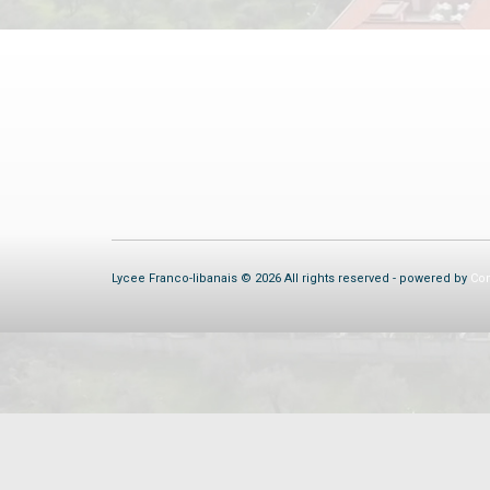
Lycee Franco-libanais © 2026 All rights reserved - powered by
Com