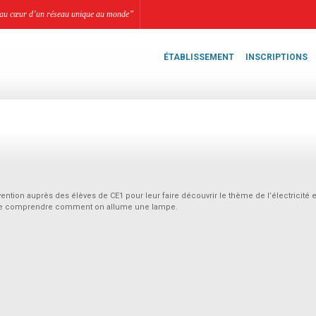
li, au cœur d’un réseau unique au monde”
ÉTABLISSEMENT
INSCRIPTIONS
ention auprès des élèves de CE1 pour leur faire découvrir le thème de l’électricité 
n de comprendre comment on allume une lampe.