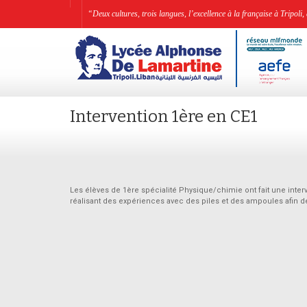
“Deux cultures, trois langues, l’excellence à la française à Tripo
Intervention 1ère en CE1
Les élèves de 1ère spécialité Physique/chimie ont fait une interv
réalisant des expériences avec des piles et des ampoules afi