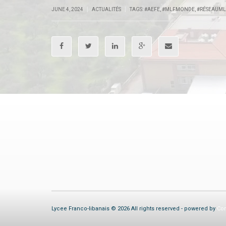
|
|
JUNE 4, 2024
ACTUALITÉS
TAGS:
#AEFE
,
#MLFMONDE
,
#RÉSEAUML
Lycee Franco-libanais © 2026 All rights reserved - powered by
Com