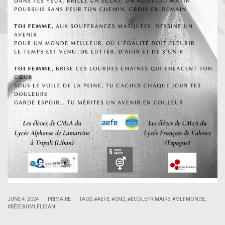
|
|
JUNE 4, 2024
PRIMAIRE
TAGS:
#AEFE
,
#CM2
,
#ÉCOLEPRIMAIRE
,
#MLFMONDE
,
#RÉSEAUMLFLIBAN