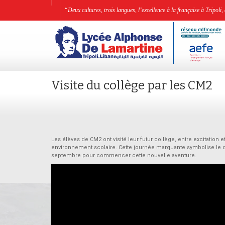
“Deux cultures, trois langues, l’excellence à la française à Tripo
Visite du collège par les CM2
Les élèves de CM2 ont visité leur futur collège, entre excitation 
environnement scolaire. Cette journée marquante symbolise le déb
septembre pour commencer cette nouvelle aventure.