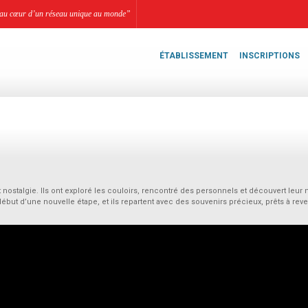
li, au cœur d’un réseau unique au monde”
ÉTABLISSEMENT
INSCRIPTIONS
et nostalgie. Ils ont exploré les couloirs, rencontré des personnels et découvert leur 
ut d’une nouvelle étape, et ils repartent avec des souvenirs précieux, prêts à reve