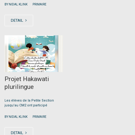
|
BY NIDAL KLINK
PRIMAIRE
DETAIL
JUN
21
Projet Hakawati
plurilingue
Les élèves de la Petite Section
jusqu’au CM2 ont participé
|
BY NIDAL KLINK
PRIMAIRE
DETAIL