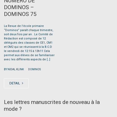
NUMÉRO DE
DOMINOS –
DOMINOS 75
La Revue de l’école primaire
“Dominos” paraît chaque trimestre,
soit deux fois par an . Le Comité de
Rédaction est composé de 12
délégués des classes de CE1, CM1
et CM2 qui se réunissent à la B.C.D
le vendredi de 12:15 à 13h11 Cela
permet aux élèves de se familiariser
avec les différents aspects de […]
|
BY NIDAL KLINK
DOMINOS
DETAIL
Les lettres manuscrites de nouveau à la
mode ?