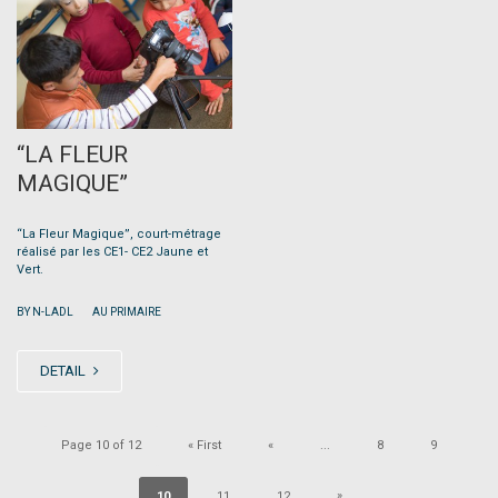
“LA FLEUR
MAGIQUE”
“La Fleur Magique”, court-métrage
réalisé par les CE1- CE2 Jaune et
Vert.
|
BY N-LADL
AU PRIMAIRE
DETAIL
Page 10 of 12
« First
«
...
8
9
»
10
11
12