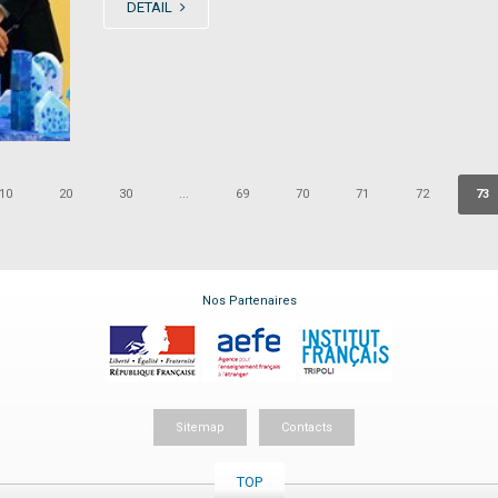
DETAIL
10
20
30
...
69
70
71
72
73
Nos Partenaires
Sitemap
Contacts
TOP