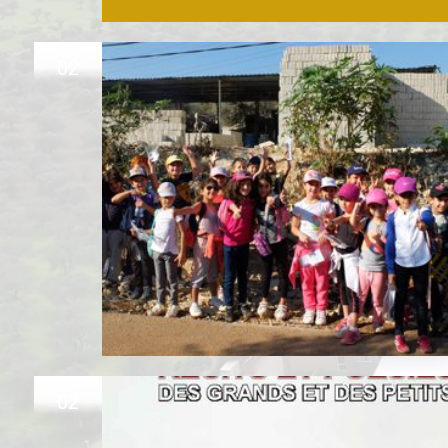
NOV
02
NOV
02