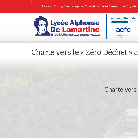
“Deux cultures, trois langues, l’excellence à la française à Tripo
Charte vers le « Zéro Déchet »
Charte vers