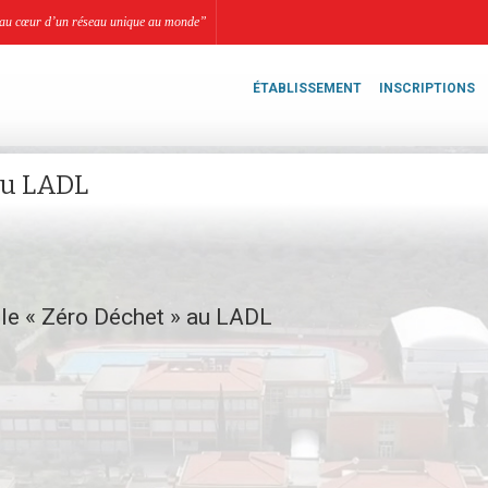
li, au cœur d’un réseau unique au monde”
ÉTABLISSEMENT
INSCRIPTIONS
 au LADL
 le « Zéro Déchet » au LADL