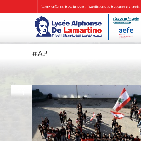
“Deux cultures, trois langues, l’excellence à la française à Tripo
#AP
JAN
11