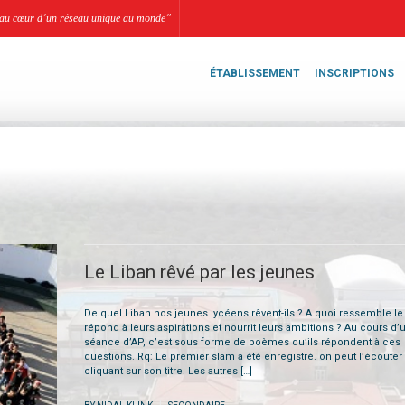
li, au cœur d’un réseau unique au monde”
ÉTABLISSEMENT
INSCRIPTIONS
Le Liban rêvé par les jeunes
De quel Liban nos jeunes lycéens rêvent-ils ? A quoi ressemble le
répond à leurs aspirations et nourrit leurs ambitions ? Au cours d’
séance d’AP, c’est sous forme de poèmes qu’ils répondent à ces
questions. Rq: Le premier slam a été enregistré. on peut l’écouter
cliquant sur son titre. Les autres […]
|