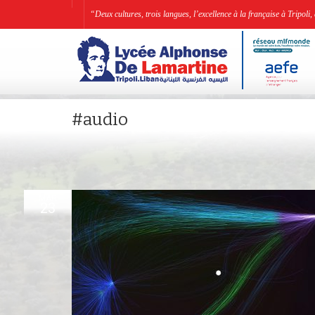
“Deux cultures, trois langues, l’excellence à la française à Tripo
#audio
MAR
23