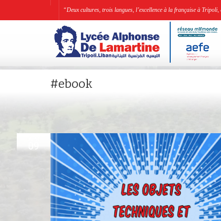
“Deux cultures, trois langues, l’excellence à la française à Tripo
#ebook
APR
09