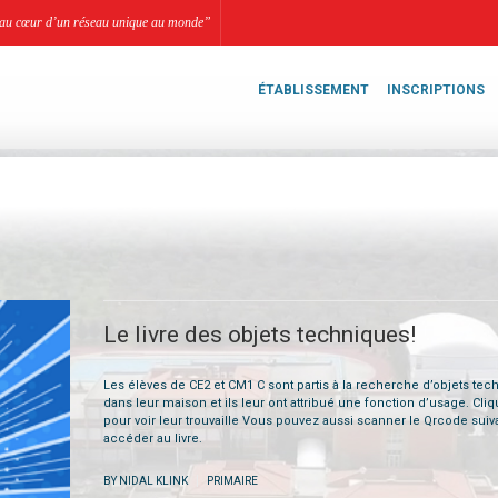
li, au cœur d’un réseau unique au monde”
ÉTABLISSEMENT
INSCRIPTIONS
Le livre des objets techniques!
Les élèves de CE2 et CM1 C sont partis à la recherche d’objets te
dans leur maison et ils leur ont attribué une fonction d’usage. Cliq
pour voir leur trouvaille Vous pouvez aussi scanner le Qrcode suiv
accéder au livre.
|
BY NIDAL KLINK
PRIMAIRE