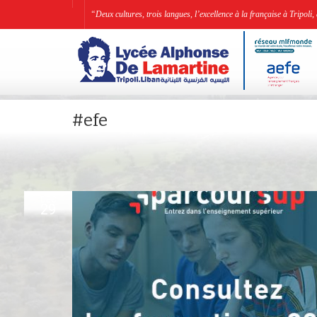
“Deux cultures, trois langues, l’excellence à la française à Tripo
#efe
DEC
29