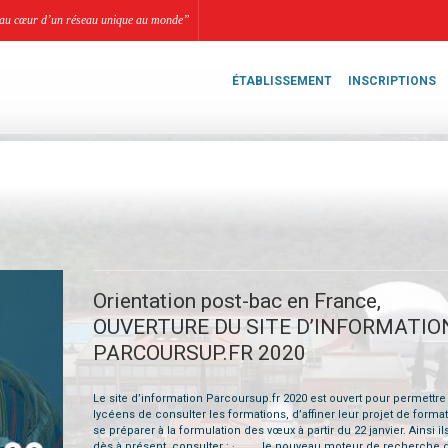
li, au cœur d’un réseau unique au monde”
ÉTABLISSEMENT
INSCRIPTIONS
Orientation post-bac en France,
OUVERTURE DU SITE D’INFORMATIO
PARCOURSUP.FR 2020
Le site d’information Parcoursup.fr 2020 est ouvert pour permettre
lycéens de consulter les formations, d’affiner leur projet de format
se préparer à la formulation des vœux à partir du 22 janvier. Ainsi i
dès à présent consulter : · le nouveau moteur de recherche 