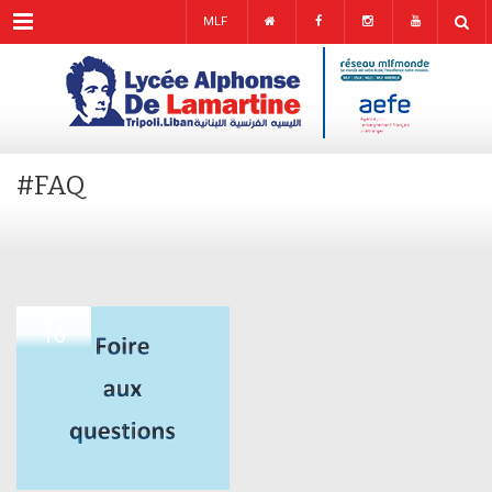
Menu
MLF
#FAQ
APR
16