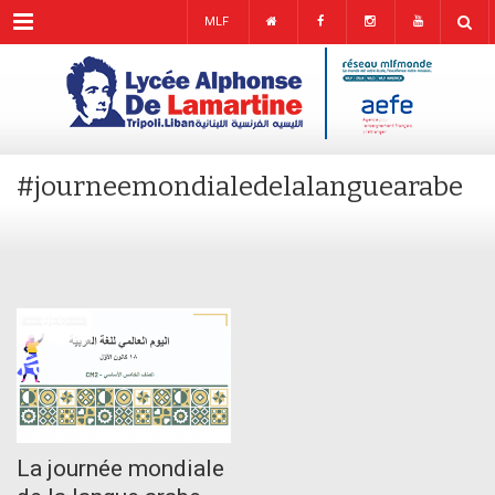
Menu
MLF
#journeemondialedelalanguearabe
DEC
17
La journée mondiale