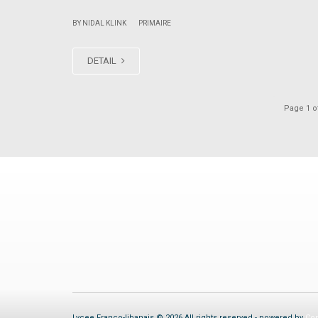
|
BY NIDAL KLINK
PRIMAIRE
DETAIL
Page 1 o
Lycee Franco-libanais © 2026 All rights reserved - powered by
Com