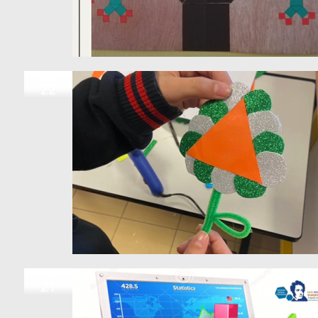
MAR
22
MAR
21