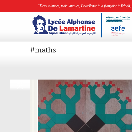
“Deux cultures, trois langues, l’excellence à la française à Tripo
#maths
APR
25