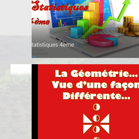
JAN
07