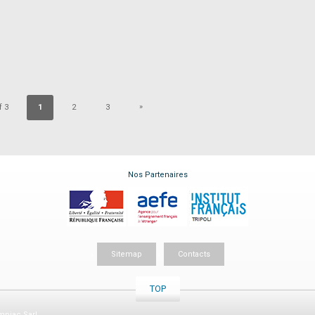
»
f 3
1
2
3
Nos Partenaires
Sitemap
Contacts
TOP
piac Sarl