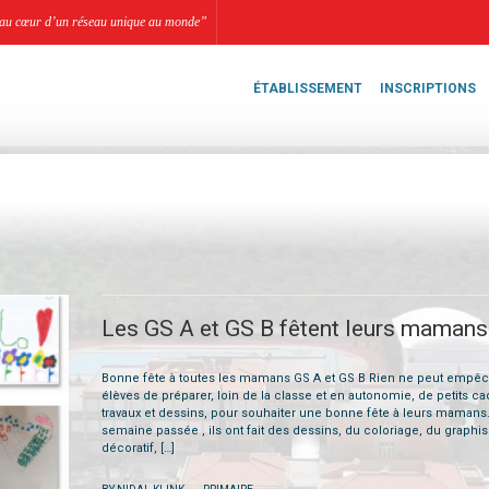
li, au cœur d’un réseau unique au monde”
ÉTABLISSEMENT
INSCRIPTIONS
Les GS A et GS B fêtent leurs mamans
Bonne fête à toutes les mamans GS A et GS B Rien ne peut empê
élèves de préparer, loin de la classe et en autonomie, de petits ca
travaux et dessins, pour souhaiter une bonne fête à leurs mamans.
semaine passée , ils ont fait des dessins, du coloriage, du graph
décoratif, […]
|