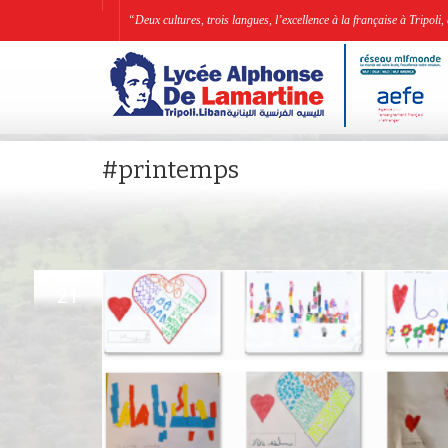
“Deux cultures, trois langues, l’excellence à la française à Tripo
#printemps
MAR
21