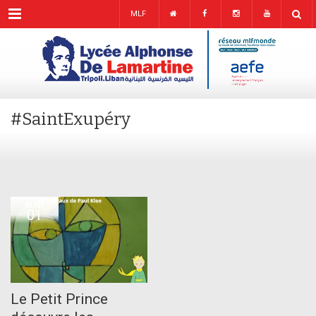
Menu
MLF
#SaintExupéry
MAR
01
Le Petit Prince