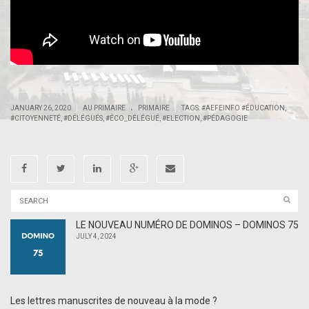
.
|
|
JANUARY 26, 2020
AU PRIMAIRE
PRIMAIRE
TAGS:
#AEFEINFO #ÉDUCATION
,
#CITOYENNETÉ
,
#DÉLÉGUÉS
,
#ÉCO_DÉLÉGUÉ
,
#ELECTION
,
#PÉDAGOGIE
LE NOUVEAU NUMÉRO DE DOMINOS – DOMINOS 75
JULY 4, 2024
Les lettres manuscrites de nouveau à la mode ?