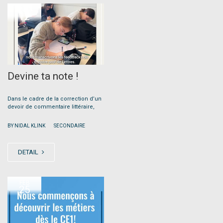
DEC
12
Devine ta note !
Dans le cadre de la correction d’un
devoir de commentaire littéraire,
|
BY NIDAL KLINK
SECONDAIRE
DETAIL
FEB
25