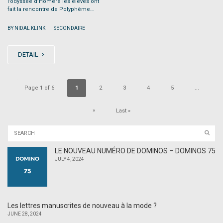
l’odyssée d’Homère les élèves ont
fait la rencontre de Polyphème…
|
BY NIDAL KLINK
SECONDAIRE
DETAIL
Page 1 of 6
1
2
3
4
5
...
»
Last »
LE NOUVEAU NUMÉRO DE DOMINOS – DOMINOS 75
JULY 4, 2024
Les lettres manuscrites de nouveau à la mode ?
JUNE 28, 2024