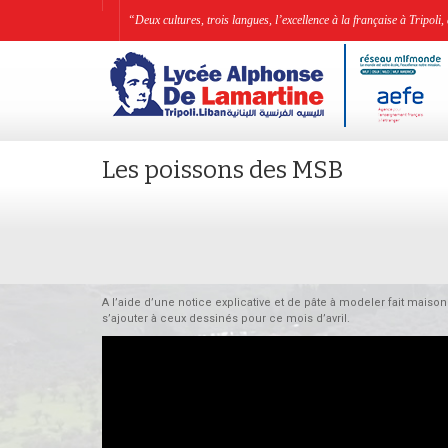
“Deux cultures, trois langues, l’excellence à la française à Tripo
Les poissons des MSB
A l’aide d’une notice explicative et de pâte à modeler fait maiso
s’ajouter à ceux dessinés pour ce mois d’avril.