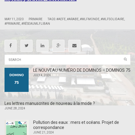
|
|
MAY 11, 2020
PRIMAIRE
TAGS:
#AEFE
,
#ARABE
,
#MLFMONDE
,
#MLFSOLIDAIRE
,
#PRIMAIRE
,
#RÉSEAUMLFLIBAN
LE NOUVEAU NUMÉRO DE DOMINOS – DOMINOS 75
JULY 4, 2024
Les lettres manuscrites de nouveau à la mode ?
JUNE 28, 2024
Pollution des eaux : mers et océans. Projet de
correspondance
JUNE 21, 2024