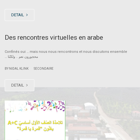
DETAIL
Des rencontres virtuelles en arabe
Confinés oui … mais nous nous rencontrons et nous discutons ensemble
… محجورون نعم .. ولكنّنا
|
BY NIDAL KLINK
SECONDAIRE
DETAIL
JUN
27