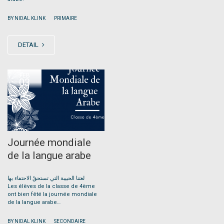
|
BY NIDAL KLINK
PRIMAIRE
DETAIL
FEB
03
Journée mondiale
de la langue arabe
لغتنا الحبيبة التي تستحقّ الاحتفاء بها
Les élèves de la classe de 4ème
ont bien fêté la journée mondiale
de la langue arabe…
|
BY NIDAL KLINK
SECONDAIRE