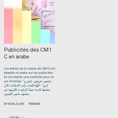
MAY
30
Publicités des CM1
C en arabe
Les élèves de la classe de CM1C ont
travaillé en arabe sur les publicités.
Ils ont réalisé une publicité pour un
jus d’orange. “اِنتعش، فرفش، اشترِ و
ارتوِ” : كلّها كلمات زيّنت الإعلانات التّي
صمّمها تلامذة صفّ الرابع ث للتّرويج عن
منتجهم عصير الليمون
|
BY NIDAL KLINK
PRIMAIRE
DETAIL