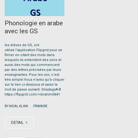
Phonologie en arabe
avec les GS
les élèves de GS, ont
utilisé l’application Flipgrid pour se
filmer en citant des mots dans
lesquels ils entendent des sons et
aussi des mots qui commencent
par des lettres précisées par leurs
enseignantes. Pour les voir, c’est
très simple:Vous n’avez qu’à cliquer
sur le lien ci-dessous et saisir le
mot de passe suivant: GhadagsA-B
https://flipgrid.com/+ibrahim0641
|
BY NIDAL KLINK
PRIMAIRE
DETAIL