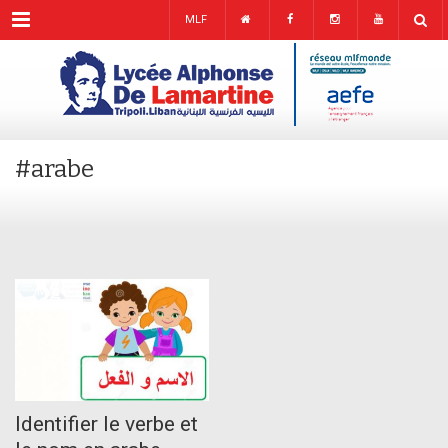
Menu
MLF
#arabe
MAY
17
Identifier le verbe et