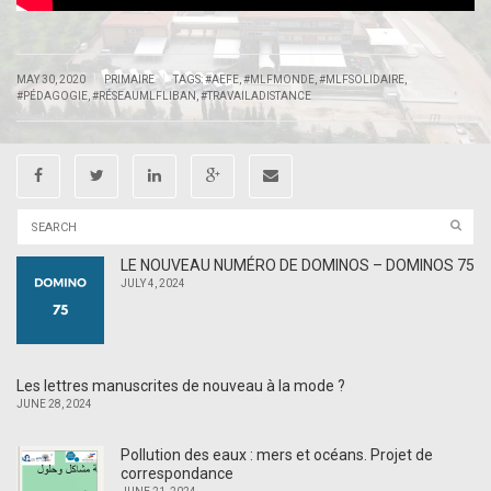
|
|
MAY 30, 2020
PRIMAIRE
TAGS:
#AEFE
,
#MLFMONDE
,
#MLFSOLIDAIRE
,
#PÉDAGOGIE
,
#RÉSEAUMLFLIBAN
,
#TRAVAILADISTANCE
LE NOUVEAU NUMÉRO DE DOMINOS – DOMINOS 75
JULY 4, 2024
Les lettres manuscrites de nouveau à la mode ?
JUNE 28, 2024
Pollution des eaux : mers et océans. Projet de
correspondance