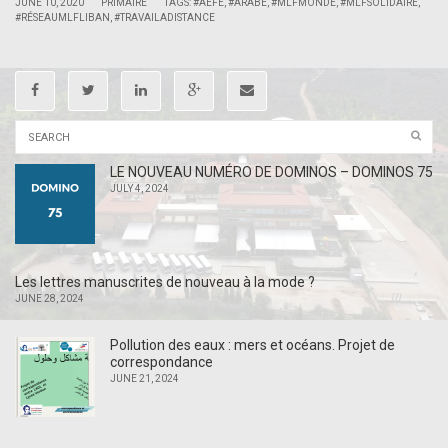
|
|
JUNE 10, 2020
PRIMAIRE
TAGS:
#AEFE
,
#ARABE
,
#MLFMONDE
,
#MLFSOLIDAIRE
,
#RÉSEAUMLFLIBAN
,
#TRAVAILADISTANCE
LE NOUVEAU NUMÉRO DE DOMINOS – DOMINOS 75
JULY 4, 2024
Les lettres manuscrites de nouveau à la mode ?
JUNE 28, 2024
Pollution des eaux : mers et océans. Projet de
correspondance
JUNE 21, 2024