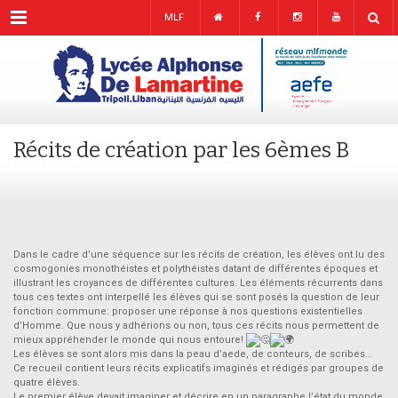
Menu
MLF
Récits de création par les 6èmes B
Dans le cadre d’une séquence sur les récits de création, les élèves ont lu des
cosmogonies monothéistes et polythéistes datant de différentes époques et
illustrant les croyances de différentes cultures. Les éléments récurrents dans
tous ces textes ont interpellé les élèves qui se sont posés la question de leur
fonction commune: proposer une réponse à nos questions existentielles
d’Homme. Que nous y adhérions ou non, tous ces récits nous permettent de
mieux appréhender le monde qui nous entoure!
Les élèves se sont alors mis dans la peau d’aede, de conteurs, de scribes…
Ce recueil contient leurs récits explicatifs imaginés et rédigés par groupes de
quatre élèves.
Le premier élève devait imaginer et décrire en un paragraphe l’état du monde