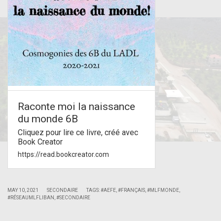
Raconte moi la naissance
du monde 6B
Cliquez pour lire ce livre, créé avec
Book Creator
https://read.bookcreator.com
|
|
MAY 10, 2021
SECONDAIRE
TAGS:
#AEFE
,
#FRANÇAIS
,
#MLFMONDE
,
#RÉSEAUMLFLIBAN
,
#SECONDAIRE