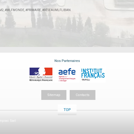
M2
,
#MLFMONDE
,
#PRIMAIRE
,
#RÉSEAUMLFLIBAN
Nos Partenaires
Sitemap
Contacts
TOP
piac Sarl