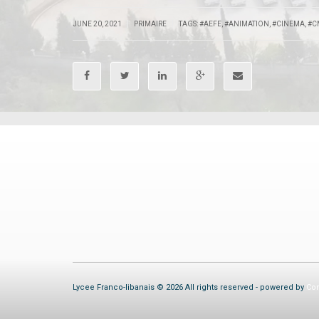
|
|
JUNE 20, 2021
PRIMAIRE
TAGS:
#AEFE
,
#ANIMATION
,
#CINEMA
,
#C
Lycee Franco-libanais © 2026 All rights reserved - powered by
Com