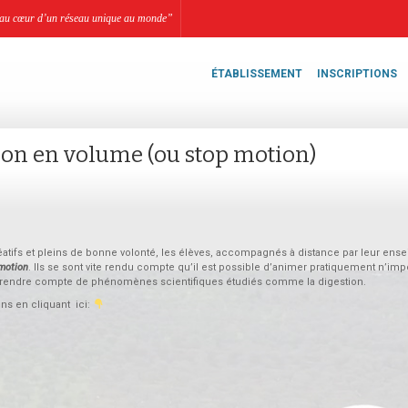
li, au cœur d’un réseau unique au monde”
ÉTABLISSEMENT
INSCRIPTIONS
tion en volume (ou stop motion)
créatifs et pleins de bonne volonté, les élèves, accompagnés à distance par leur ense
motion
. Ils se sont vite rendu compte qu’il est possible d’animer pratiquement n’imp
ême rendre compte de phénomènes scientifiques étudiés comme la digestion.
ns en cliquant ici: