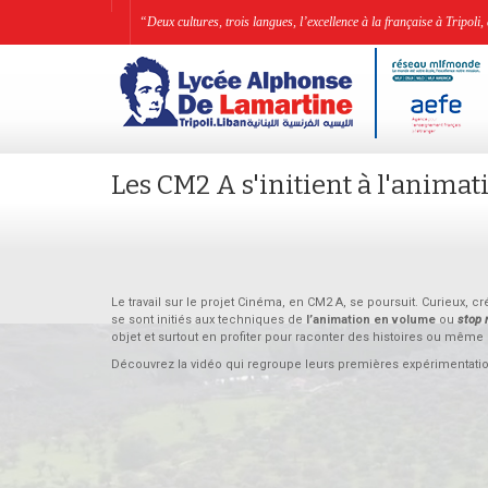
“Deux cultures, trois langues, l’excellence à la française à Tripo
Les CM2 A s'initient à l'anima
Le travail sur le projet Cinéma, en CM2 A, se poursuit. Curieux, 
se sont initiés aux techniques de
l’animation en volume
ou
stop 
objet et surtout en profiter pour raconter des histoires ou m
Découvrez la vidéo qui regroupe leurs premières expérimentatio