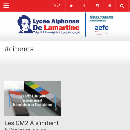
Menu
MLF
#cinema
JUN
20
Les CM2 A s’initient