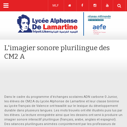
Menu
MLF
L'imagier sonore plurilingue des
CM2 A
Dans le cadre du programme d’échanges scolaires ADN carbone 0 Junior,
les élèves de CM2 A du Lycée Alphonse de Lamartine et leur classe binôme
au Lycée français de Valence ont travaillé sur le lexique du développement
durable dans plusieurs langues. Les mots trouvés ont été illustrés puis lus par
les élèves. La lecture enregistrée ainsi que les dessins ont servi à produire un
imagier sonore interactif plurilingue (français, arabe, anglais et espagnol).
Des séances plurilingues animées conjointement par les professeurs de