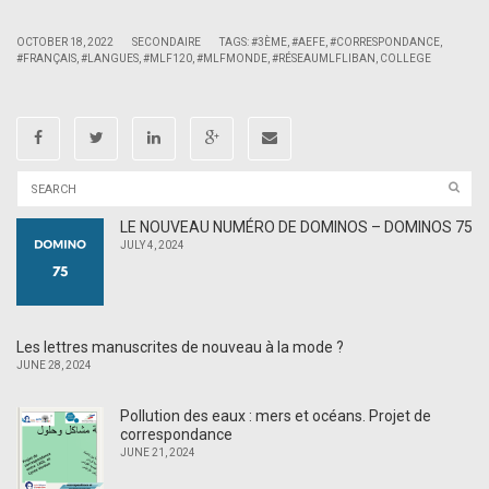
|
|
OCTOBER 18, 2022
SECONDAIRE
TAGS:
#3ÈME
,
#AEFE
,
#CORRESPONDANCE
,
#FRANÇAIS
,
#LANGUES
,
#MLF120
,
#MLFMONDE
,
#RÉSEAUMLFLIBAN
,
COLLEGE
LE NOUVEAU NUMÉRO DE DOMINOS – DOMINOS 75
JULY 4, 2024
Les lettres manuscrites de nouveau à la mode ?
JUNE 28, 2024
Pollution des eaux : mers et océans. Projet de
correspondance
JUNE 21, 2024