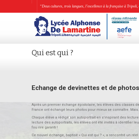
“Deux cultures, trois langues, l’excellence à la française à Tripo
Qui est qui ?
Echange de devinettes et de photos 
Après un premier échange épistolaire, les élèves des classes d
France ont échangé leurs photos pour mieux se connaître. Mais…
Chaque élève a rédigé son autoportrait en s’inspirant des lecture
lecture des autoportraits, les élèves ont été invités à identifier
fou rire garanti !
Ce nouvel échange, baptisé « Qui est qui ? », a rencontré un ré