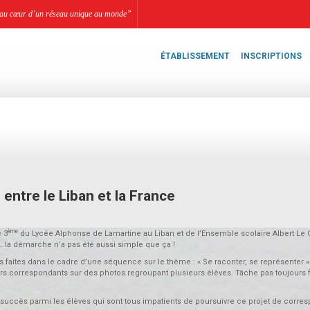
li, au cœur d’un réseau unique au monde”
ÉTABLISSEMENT
INSCRIPTIONS
entre le Liban et la France
ème
e 3
du Lycée Alphonse de Lamartine au Liban et de l’Ensemble scolaire Albert Le
 la démarche n’a pas été aussi simple que ça !
s faites dans le cadre d’une séquence sur le thème : « Se raconter, se représenter »
 leurs correspondants sur des photos regroupant plusieurs élèves. Tâche pas toujours f
el succès parmi les élèves qui sont tous impatients de poursuivre ce projet de corr