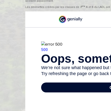
scolaire passionnant.
ème
Les devinettes créées par les classes de 3
A et B du LADL ont