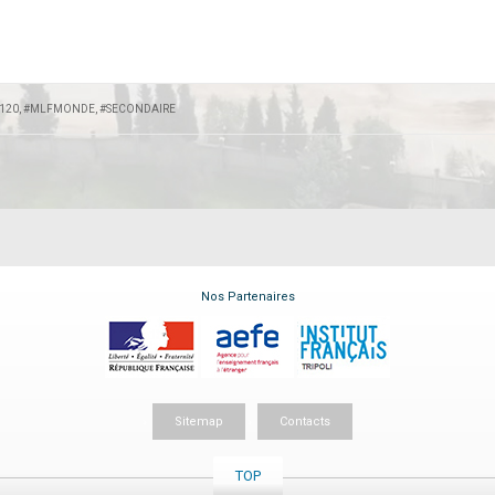
120
,
#MLFMONDE
,
#SECONDAIRE
Nos Partenaires
Sitemap
Contacts
TOP