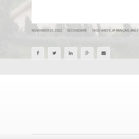
|
|
NOVEMBER 20, 2022
SECONDAIRE
TAGS:
#AEFE
,
#FRANÇAIS
,
#MLF