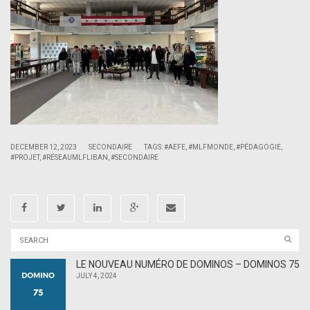
|
|
DECEMBER 12, 2023
SECONDAIRE
TAGS:
#AEFE
,
#MLFMONDE
,
#PÉDAGOGIE
,
#PROJET
,
#RÉSEAUMLFLIBAN
,
#SECONDAIRE
LE NOUVEAU NUMÉRO DE DOMINOS – DOMINOS 75
JULY 4, 2024