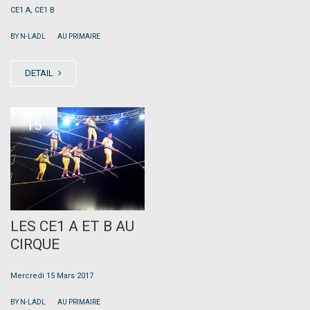
CE1 A, CE1 B
|
BY N-LADL
AU PRIMAIRE
DETAIL
MAR
15
LES CE1 A ET B AU
CIRQUE
Mercredi 15 Mars 2017
|
BY N-LADL
AU PRIMAIRE