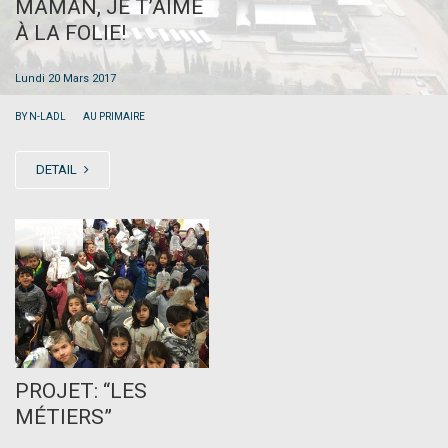
MAMAN, JE T’AIME
À LA FOLIE!
Lundi 20 Mars 2017
|
BY N-LADL
AU PRIMAIRE
DETAIL
MAR
15
PROJET: “LES
MÉTIERS”