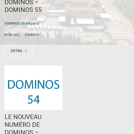
DOMINOS –
DOMINOS 55
DOMINOS 55 est paru!
|
BY N-LADL
DOMINOS
DETAIL
DEC
17
LE NOUVEAU
NUMÉRO DE
DOMINOS –