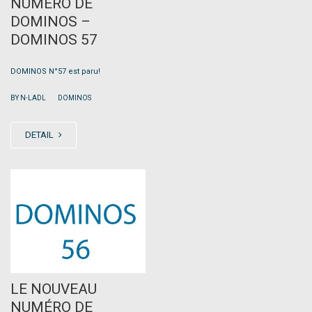
NUMÉRO DE
DOMINOS –
DOMINOS 57
DOMINOS N°57 est paru!
|
BY N-LADL
DOMINOS
DETAIL
JUN
22
LE NOUVEAU
NUMÉRO DE