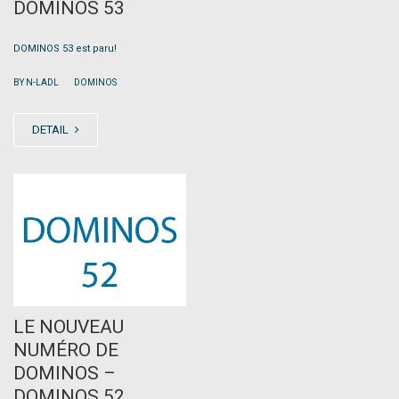
DOMINOS 53
DOMINOS 53 est paru!
|
BY N-LADL
DOMINOS
DETAIL
MAY
11
LE NOUVEAU
NUMÉRO DE
DOMINOS –
DOMINOS 52