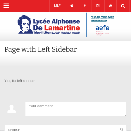
Menu
MLF
Page with Left Sidebar
Yes, it’s left sidebar