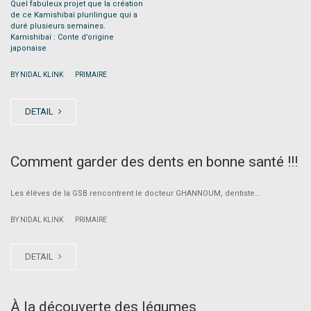
Quel fabuleux projet que la création
de ce Kamishibaï plurilingue qui a
duré plusieurs semaines.
Kamishibaï : Conte d’origine
japonaise
|
BY NIDAL KLINK
PRIMAIRE
DETAIL
Comment garder des dents en bonne santé !!!
Les élèves de la GSB rencontrent le docteur GHANNOUM, dentiste…
|
BY NIDAL KLINK
PRIMAIRE
DETAIL
À la découverte des légumes