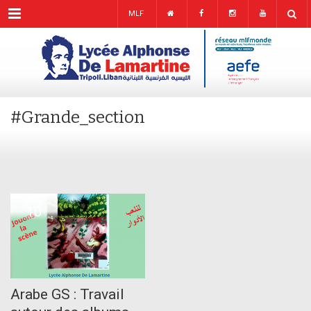
Menu
MLF
#Grande_section
MAY
10
Arabe GS : Travail