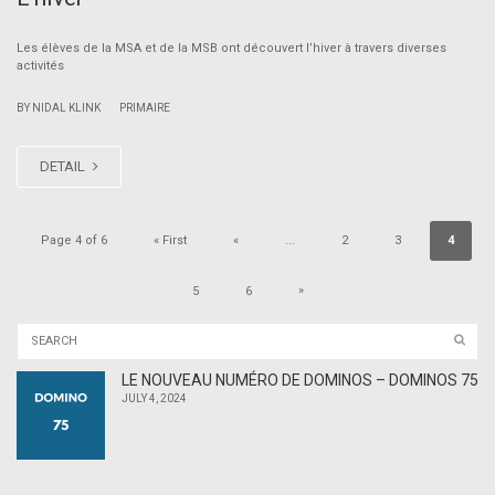
Les élèves de la MSA et de la MSB ont découvert l’hiver à travers diverses
activités
|
BY NIDAL KLINK
PRIMAIRE
DETAIL
Page 4 of 6
« First
«
...
2
3
4
»
5
6
LE NOUVEAU NUMÉRO DE DOMINOS – DOMINOS 75
JULY 4, 2024