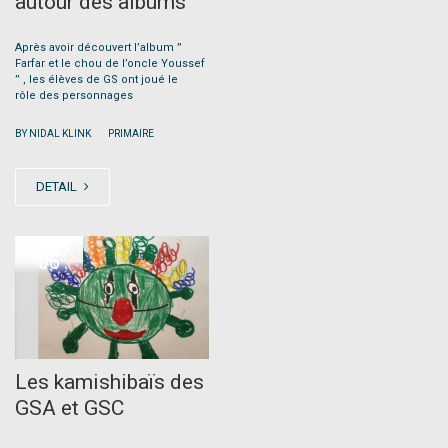
autour des albums
Après avoir découvert l’album ”
Farfar et le chou de l’oncle Youssef
” , les élèves de GS ont joué le
rôle des personnages
|
BY NIDAL KLINK
PRIMAIRE
DETAIL
MAY
06
Les kamishibaïs des
GSA et GSC