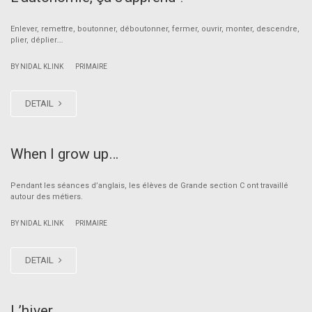
Enlever, remettre, boutonner, déboutonner, fermer, ouvrir, monter, descendre,
plier, déplier….
|
BY NIDAL KLINK
PRIMAIRE
DETAIL
When I grow up…
Pendant les séances d’anglais, les élèves de Grande section C ont travaillé
autour des métiers.
|
BY NIDAL KLINK
PRIMAIRE
DETAIL
L’hiver