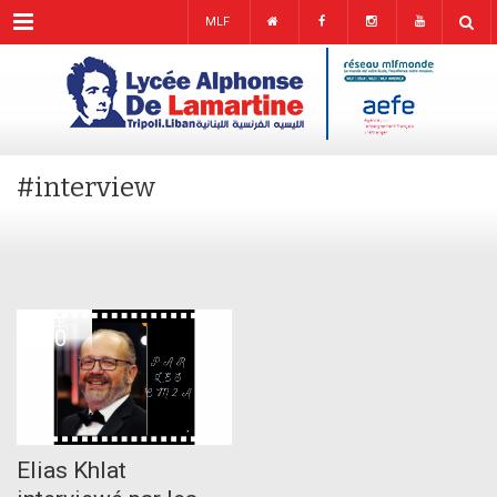
Menu
MLF
#interview
FEB
10
Elias Khlat