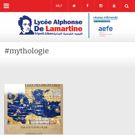
Menu
MLF
#mythologie
FEB
03