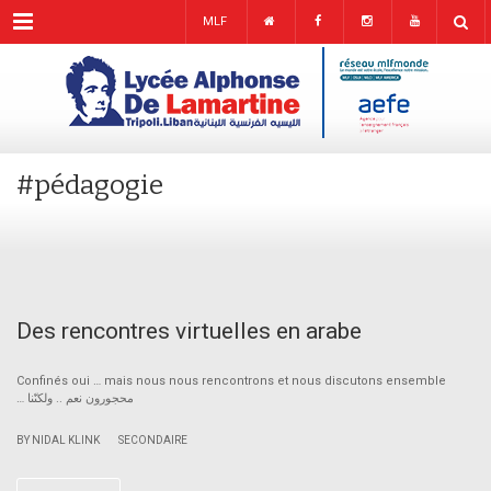
Menu
MLF
#pédagogie
Des rencontres virtuelles en arabe
Confinés oui … mais nous nous rencontrons et nous discutons ensemble
… محجورون نعم .. ولكنّنا
|
BY NIDAL KLINK
SECONDAIRE